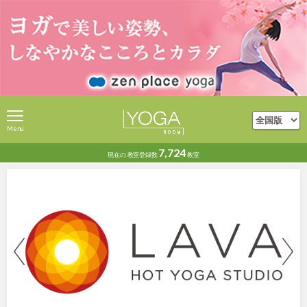
Menu
7,724
現在の
教室登録数
教室