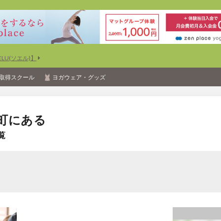
U(ソエル)】
取得スクール
ヨガウェア・グッズ
町にある
覧