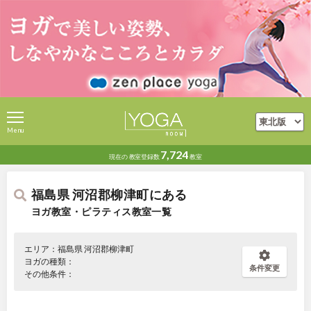
Menu
7,724
現在の
教室登録数
教室
福島県 河沼郡柳津町にある
ヨガ教室・ピラティス教室一覧
エリア：福島県 河沼郡柳津町
ヨガの種類：
条件変更
その他条件：