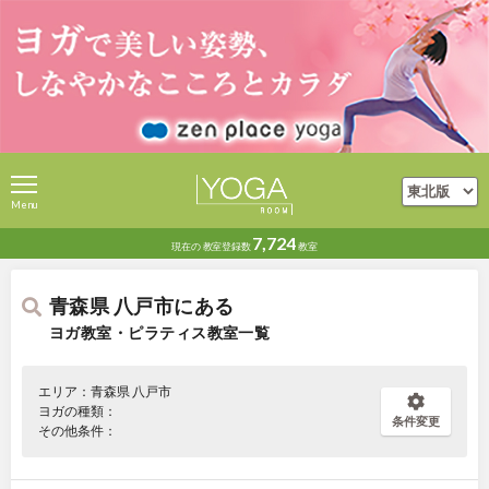
Menu
7,724
現在の
教室登録数
教室
青森県 八戸市にある
ヨガ教室・ピラティス教室一覧
エリア：青森県 八戸市
ヨガの種類：
条件変更
その他条件：