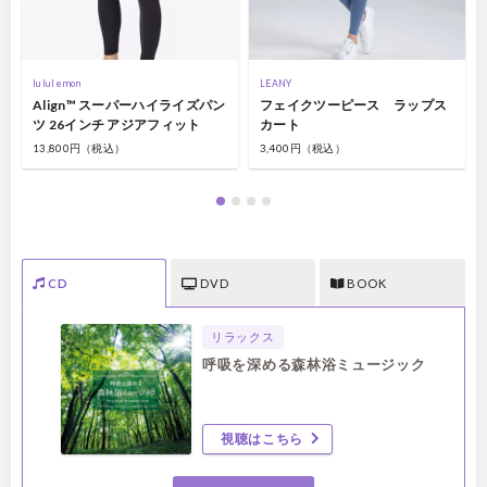
lululemon
LEANY
Align™ スーパーハイライズパン
フェイクツーピース ラップス
ツ 26インチ アジアフィット
カート
13,800円（税込）
3,400円（税込）
CD
DVD
BOOK
リラックス
呼吸を深める森林浴ミュージック
視聴はこちら