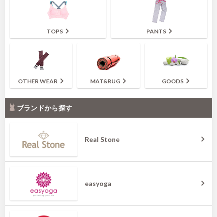
TOPS
PANTS
OTHER WEAR
MAT&RUG
GOODS
ブランドから探す
Real Stone
easyoga