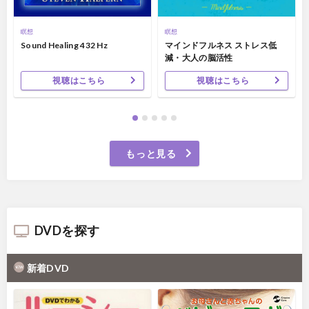
瞑想
瞑想
Sound Healing 432 Hz
マインドフルネス ストレス低
減・大人の脳活性
視聴はこちら
視聴はこちら
もっと見る
DVDを探す
新着DVD