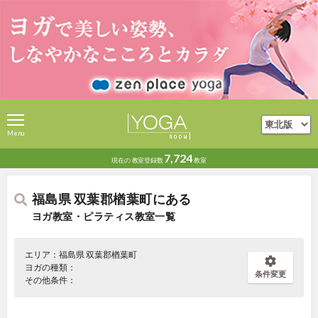
Menu
7,724
現在の
教室登録数
教室
福島県 双葉郡楢葉町にある
ヨガ教室・ピラティス教室一覧
エリア：福島県 双葉郡楢葉町
ヨガの種類：
条件変更
その他条件：