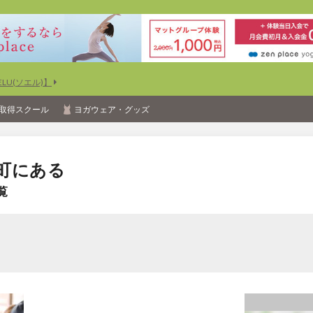
U(ソエル)】
取得スクール
ヨガウェア・グッズ
町にある
覧