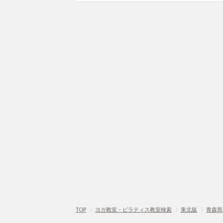
TOP
〉
ヨガ教室・ピラティス教室検索
〉
東北版
〉
青森県