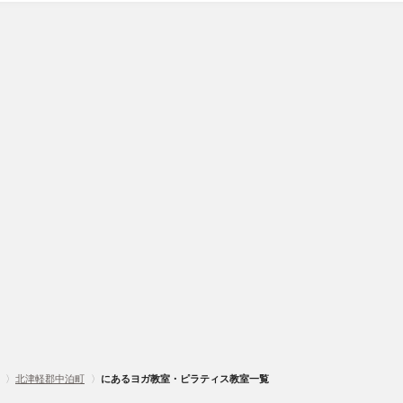
〉
北津軽郡中泊町
〉
にあるヨガ教室・ピラティス教室一覧