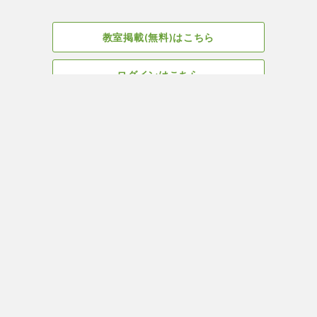
教室掲載(無料)はこちら
ログインはこちら
広告掲載についてはこちら
Facebook
会社概要
サイト、教室掲載についてのお問い合わせはこちら
プライバ
ヨガ＆ピラティス教室・スタジオ検索はYOGA ROOM(ヨガルーム)