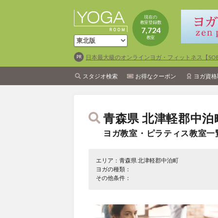
現在の
教室登録数
7,724
教室
日本最大級のオンラインヨガ・フィットネス【SOEL
スタジオ検索
お得なクーポン
ヨガ資格
青森県 北津軽郡中泊
ヨガ教室・ピラティス教室一
エリア：青森県 北津軽郡中泊町
ヨガの種類：
その他条件：