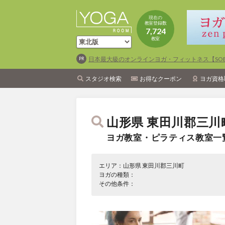
現在の
教室登録数
7,724
教室
日本最大級のオンラインヨガ・フィットネス【SOEL
スタジオ検索
お得なクーポン
ヨガ資格
山形県 東田川郡三川
ヨガ教室・ピラティス教室一
エリア：山形県 東田川郡三川町
ヨガの種類：
その他条件：