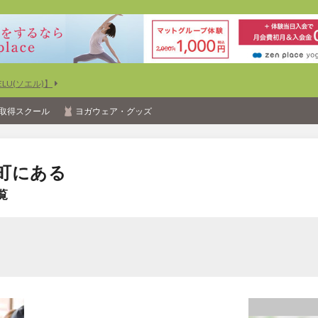
U(ソエル)】
取得スクール
ヨガウェア・グッズ
町にある
覧