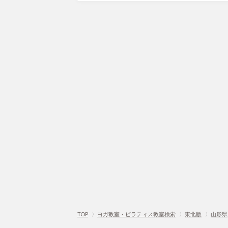
TOP
〉
ヨガ教室・ピラティス教室検索
〉
東北版
〉
山形県