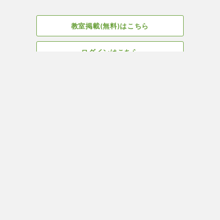
教室掲載(無料)はこちら
ログインはこちら
広告掲載についてはこちら
Facebook
会社概要
サイト、教室掲載についてのお問い合わせはこちら
プライバ
ヨガ＆ピラティス教室・スタジオ検索はYOGA ROOM(ヨガルーム)