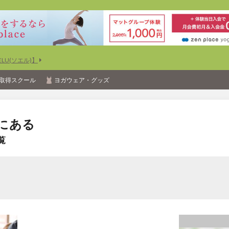
U(ソエル)】
取得スクール
ヨガウェア・グッズ
にある
覧