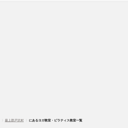
〉
最上郡戸沢村
〉
にあるヨガ教室・ピラティス教室一覧