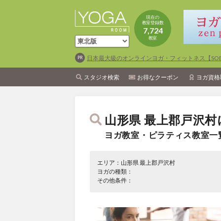
現在の
教室登録数
7,724
教室
日本最大級のオンラインヨガ・フィットネス【SOEL
スタジオ検索
お得なクーポン
ヨガ資格
山形県 最上郡戸沢村
ヨガ教室・ピラティス教室一
エリア：山形県 最上郡戸沢村
ヨガの種類：
その他条件：