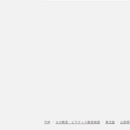
TOP
〉
ヨガ教室・ピラティス教室検索
〉
東北版
〉
山形県