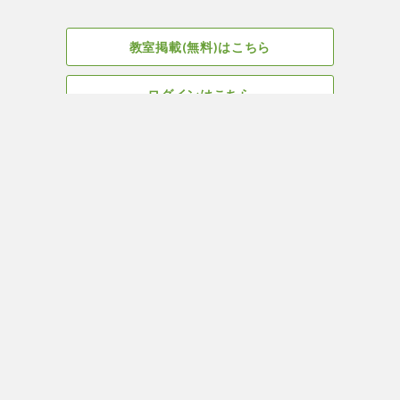
教室掲載(無料)はこちら
ログインはこちら
広告掲載についてはこちら
Facebook
会社概要
サイト、教室掲載についてのお問い合わせはこちら
プライバ
ヨガ＆ピラティス教室・スタジオ検索はYOGA ROOM(ヨガルーム)