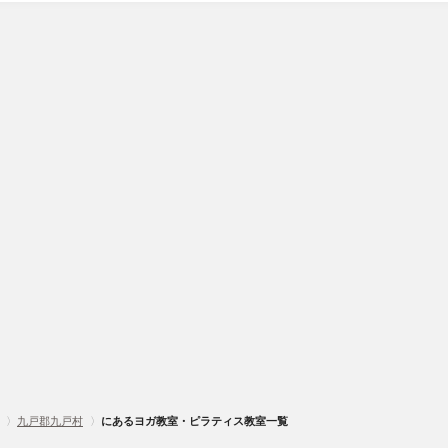
〉
九戸郡九戸村
〉
にあるヨガ教室・ピラティス教室一覧