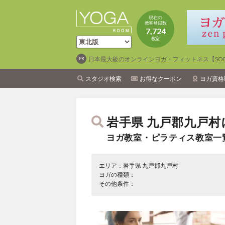
現在の
教室登録数
7,724
教室
日本最大級のオンラインヨガ・フィットネス【SOEL
スタジオ検索
お得なクーポン
ヨガ資格
岩手県 九戸郡九戸村
ヨガ教室・ピラティス教室一
エリア：岩手県 九戸郡九戸村
ヨガの種類：
その他条件：