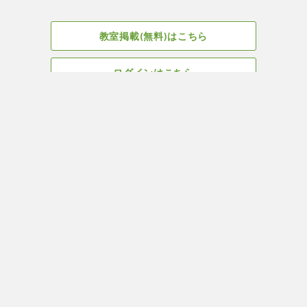
教室掲載(無料)はこちら
ログインはこちら
広告掲載についてはこちら
Facebook
会社概要
サイト、教室掲載についてのお問い合わせはこちら
プライバ
ヨガ＆ピラティス教室・スタジオ検索はYOGA ROOM(ヨガルーム)