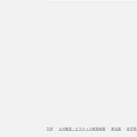
TOP
〉
ヨガ教室・ピラティス教室検索
〉
東北版
〉
岩手県