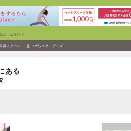
U(ソエル)】
取得スクール
ヨガウェア・グッズ
にある
覧