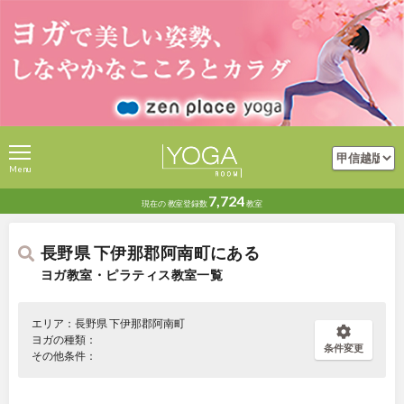
Menu
7,724
現在の
教室登録数
教室
長野県 下伊那郡阿南町にある
ヨガ教室・ピラティス教室一覧
エリア：長野県 下伊那郡阿南町
ヨガの種類：
条件変更
その他条件：