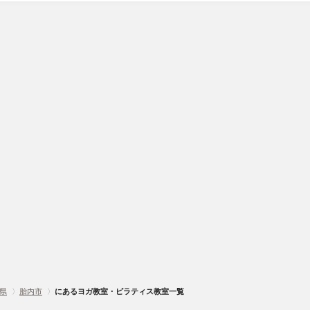
県
〉
胎内市
〉
にあるヨガ教室・ピラティス教室一覧