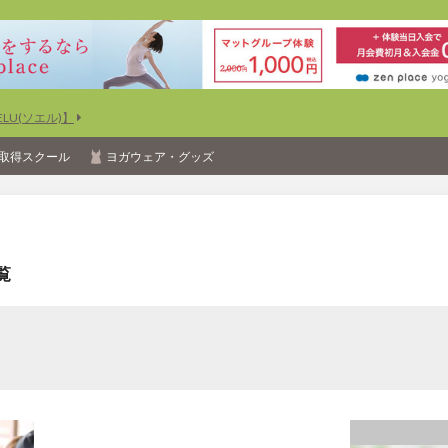
U(ソエル)】
取得スクール
ヨガウェア・グッズ
覧