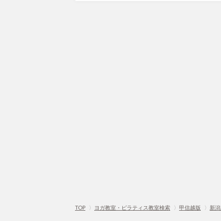
TOP
〉
ヨガ教室・ピラティス教室検索
〉
甲信越版
〉
新潟