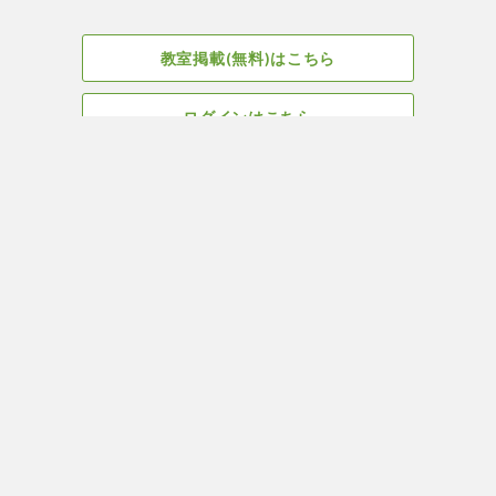
教室掲載(無料)はこちら
ログインはこちら
広告掲載についてはこちら
Facebook
会社概要
サイト、教室掲載についてのお問い合わせはこちら
プライバ
ヨガ＆ピラティス教室・スタジオ検索はYOGA ROOM(ヨガルーム)