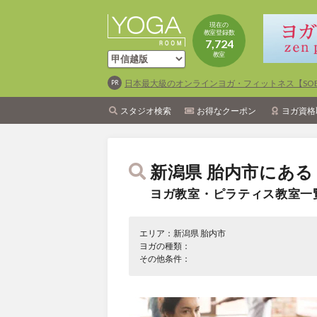
現在の
教室登録数
7,724
教室
日本最大級のオンラインヨガ・フィットネス【SOEL
スタジオ検索
お得なクーポン
ヨガ資格
新潟県 胎内市にある
ヨガ教室・ピラティス教室一
エリア：新潟県 胎内市
ヨガの種類：
その他条件：