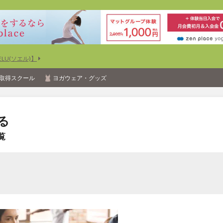
U(ソエル)】
取得スクール
ヨガウェア・グッズ
る
覧