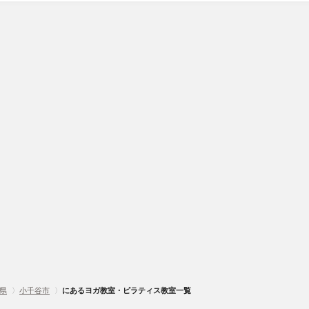
県
〉
小千谷市
〉
にあるヨガ教室・ピラティス教室一覧