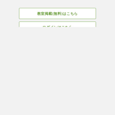
教室掲載(無料)はこちら
ログインはこちら
広告掲載についてはこちら
Facebook
会社概要
サイト、教室掲載についてのお問い合わせはこちら
プライバ
ヨガ＆ピラティス教室・スタジオ検索はYOGA ROOM(ヨガルーム)