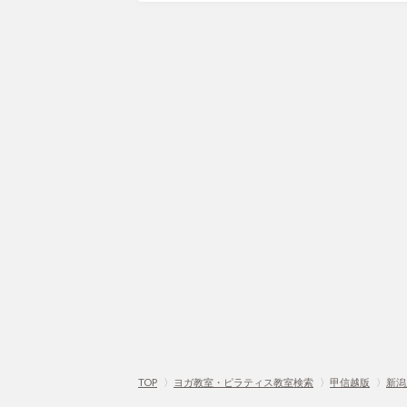
TOP
〉
ヨガ教室・ピラティス教室検索
〉
甲信越版
〉
新潟