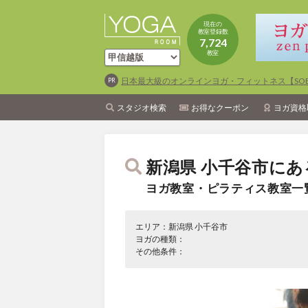
現在の
教室登録数
7,724
教室
日本最大級のオンラインヨガ・フィットネス【SOEL
スタジオ検索
お得なクーポン
ヨガ資格
新潟県 小千谷市にあ
ヨガ教室・ピラティス教室一
エリア：新潟県 小千谷市
ヨガの種類：
その他条件：