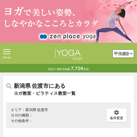
Menu
7,724
現在の
教室登録数
教室
新潟県 佐渡市にある
ヨガ教室・ピラティス教室一覧
エリア：新潟県 佐渡市
ヨガの種類：
条件変更
その他条件：