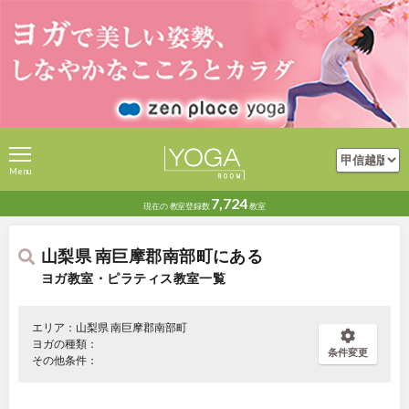
Menu
7,724
現在の
教室登録数
教室
山梨県 南巨摩郡南部町にある
ヨガ教室・ピラティス教室一覧
エリア：山梨県 南巨摩郡南部町
ヨガの種類：
条件変更
その他条件：