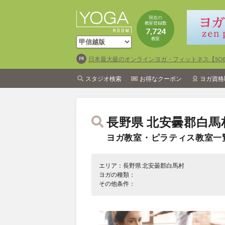
現在の
教室登録数
7,724
教室
日本最大級のオンラインヨガ・フィットネス【SOEL
スタジオ検索
お得なクーポン
ヨガ資格
長野県 北安曇郡白馬
ヨガ教室・ピラティス教室一
エリア：長野県 北安曇郡白馬村
ヨガの種類：
その他条件：