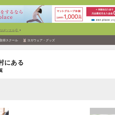
U(ソエル)】
取得スクール
ヨガウェア・グッズ
村にある
覧