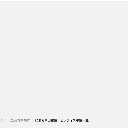
県
〉
北安曇郡白馬村
〉
にあるヨガ教室・ピラティス教室一覧