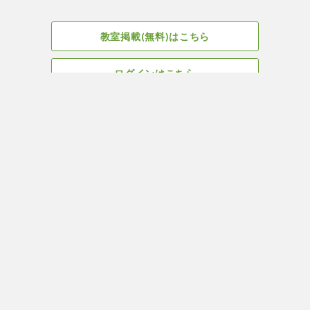
教室掲載(無料)はこちら
ログインはこちら
広告掲載についてはこちら
Facebook
会社概要
サイト、教室掲載についてのお問い合わせはこちら
プライバ
ヨガ＆ピラティス教室・スタジオ検索はYOGA ROOM(ヨガルーム)