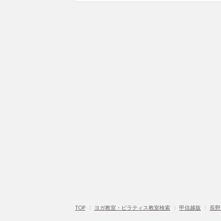
TOP
〉
ヨガ教室・ピラティス教室検索
〉
甲信越版
〉
長野