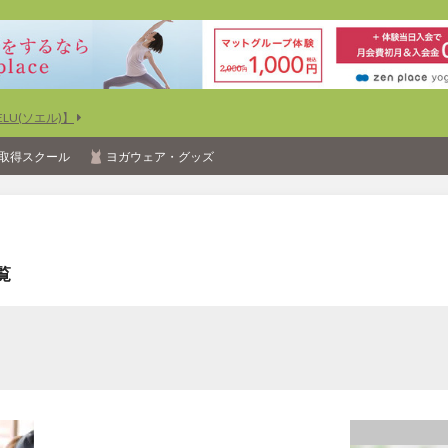
U(ソエル)】
取得スクール
ヨガウェア・グッズ
覧