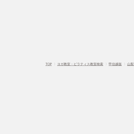
TOP
〉
ヨガ教室・ピラティス教室検索
〉
甲信越版
〉
山梨