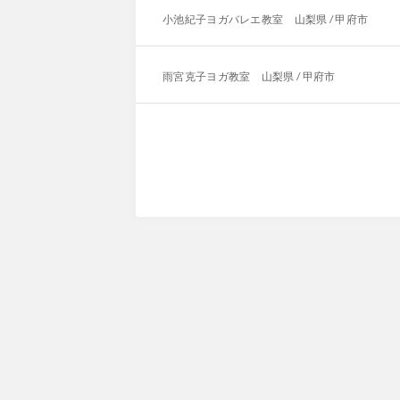
小池紀子ヨガバレエ教室 山梨県 / 甲府市
雨宮克子ヨガ教室 山梨県 / 甲府市