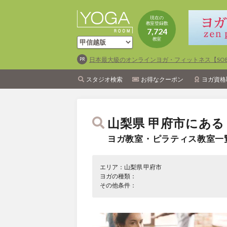
現在の
教室登録数
7,724
教室
日本最大級のオンラインヨガ・フィットネス【SOEL
スタジオ検索
お得なクーポン
ヨガ資格
山梨県 甲府市にある
ヨガ教室・ピラティス教室一
エリア：山梨県 甲府市
ヨガの種類：
その他条件：