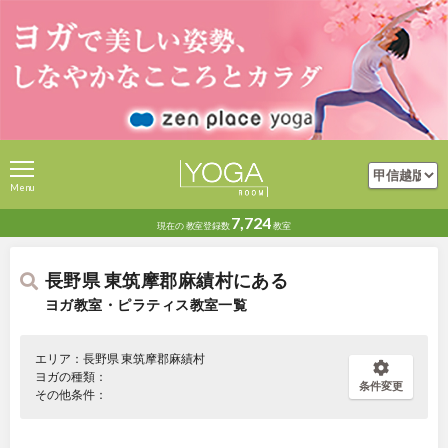
Menu
7,724
現在の
教室登録数
教室
長野県 東筑摩郡麻績村にある
ヨガ教室・ピラティス教室一覧
エリア：長野県 東筑摩郡麻績村
ヨガの種類：
条件変更
その他条件：