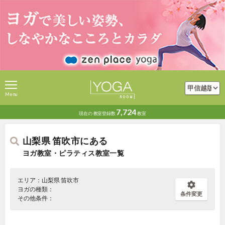
Menu
7,724
現在の
教室登録数
教室
山梨県 笛吹市にある
ヨガ教室・ピラティス教室一覧
エリア：山梨県 笛吹市
ヨガの種類：
条件変更
その他条件：