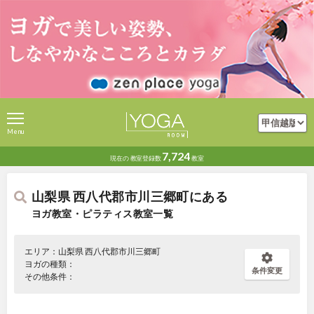
Menu
7,724
現在の
教室登録数
教室
山梨県 西八代郡市川三郷町にある
ヨガ教室・ピラティス教室一覧
エリア：山梨県 西八代郡市川三郷町
ヨガの種類：
条件変更
その他条件：