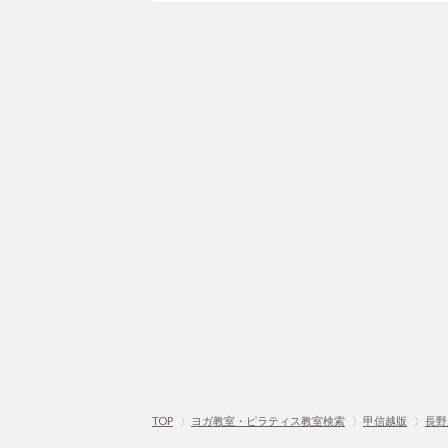
TOP
〉
ヨガ教室・ピラティス教室検索
〉
甲信越版
〉
長野