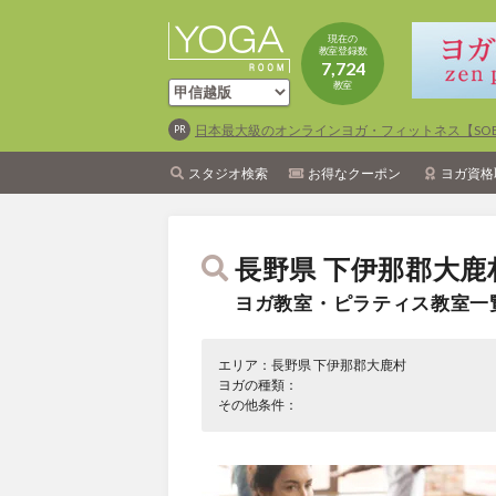
現在の
教室登録数
7,724
教室
日本最大級のオンラインヨガ・フィットネス【SOEL
スタジオ検索
お得なクーポン
ヨガ資格
長野県 下伊那郡大鹿
ヨガ教室・ピラティス教室一
エリア：長野県 下伊那郡大鹿村
ヨガの種類：
その他条件：