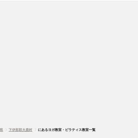
県
〉
下伊那郡大鹿村
〉
にあるヨガ教室・ピラティス教室一覧