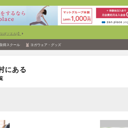
U(ソエル)】
取得スクール
ヨガウェア・グッズ
村にある
覧