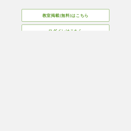
教室掲載(無料)はこちら
ログインはこちら
広告掲載についてはこちら
Facebook
会社概要
サイト、教室掲載についてのお問い合わせはこちら
プライバ
ヨガ＆ピラティス教室・スタジオ検索はYOGA ROOM(ヨガルーム)