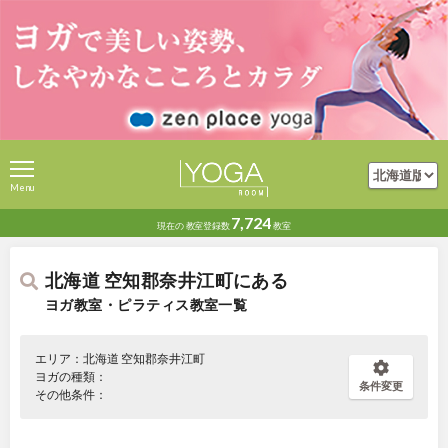
Menu
7,724
現在の
教室登録数
教室
北海道 空知郡奈井江町にある
ヨガ教室・ピラティス教室一覧
エリア：北海道 空知郡奈井江町
ヨガの種類：
条件変更
その他条件：