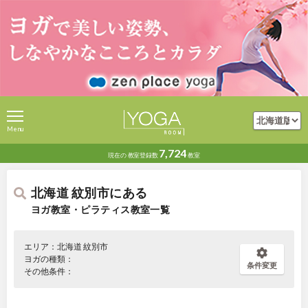
Menu
7,724
現在の
教室登録数
教室
北海道 紋別市にある
ヨガ教室・ピラティス教室一覧
エリア：北海道 紋別市
ヨガの種類：
条件変更
その他条件：