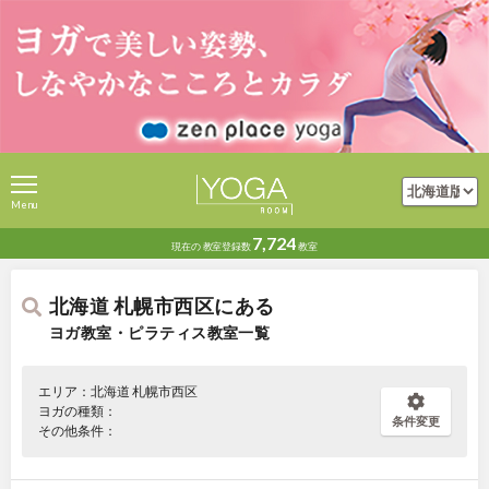
Menu
7,724
現在の
教室登録数
教室
北海道 札幌市西区にある
ヨガ教室・ピラティス教室一覧
エリア：北海道 札幌市西区
ヨガの種類：
条件変更
その他条件：