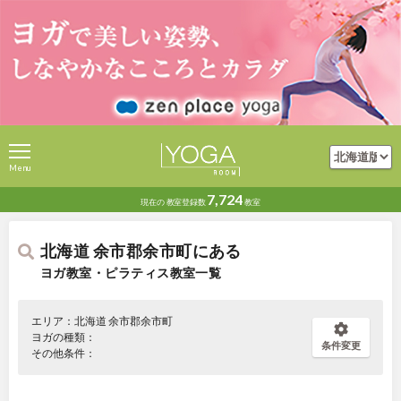
Menu
7,724
現在の
教室登録数
教室
北海道 余市郡余市町にある
ヨガ教室・ピラティス教室一覧
エリア：北海道 余市郡余市町
ヨガの種類：
条件変更
その他条件：