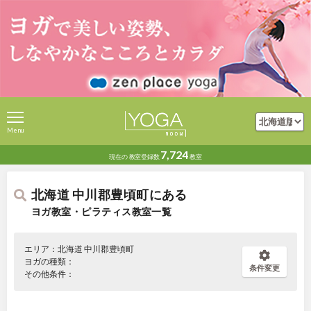
Menu
7,724
現在の
教室登録数
教室
北海道 中川郡豊頃町にある
ヨガ教室・ピラティス教室一覧
エリア：北海道 中川郡豊頃町
ヨガの種類：
条件変更
その他条件：