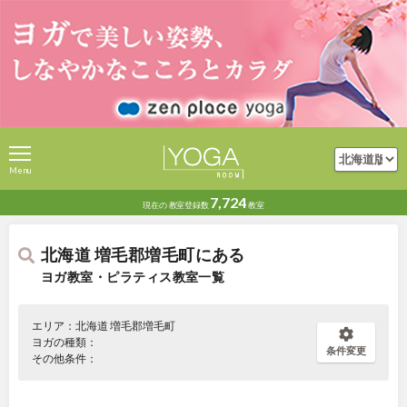
Menu
7,724
現在の
教室登録数
教室
北海道 増毛郡増毛町にある
ヨガ教室・ピラティス教室一覧
エリア：北海道 増毛郡増毛町
ヨガの種類：
条件変更
その他条件：