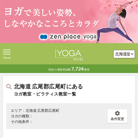
Menu
7,724
現在の
教室登録数
教室
北海道 広尾郡広尾町にある
ヨガ教室・ピラティス教室一覧
エリア：北海道 広尾郡広尾町
ヨガの種類：
条件変更
その他条件：