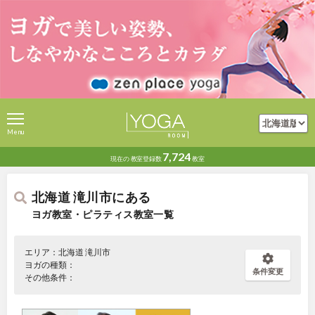
Menu
7,724
現在の
教室登録数
教室
北海道 滝川市にある
ヨガ教室・ピラティス教室一覧
エリア：北海道 滝川市
ヨガの種類：
条件変更
その他条件：