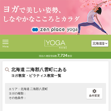
Menu
7,724
現在の
教室登録数
教室
北海道 二海郡八雲町にある
ヨガ教室・ピラティス教室一覧
エリア：北海道 二海郡八雲町
ヨガの種類：
条件変更
その他条件：