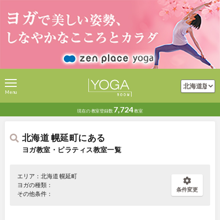
Menu
7,724
現在の
教室登録数
教室
北海道 幌延町にある
ヨガ教室・ピラティス教室一覧
エリア：北海道 幌延町
ヨガの種類：
条件変更
その他条件：