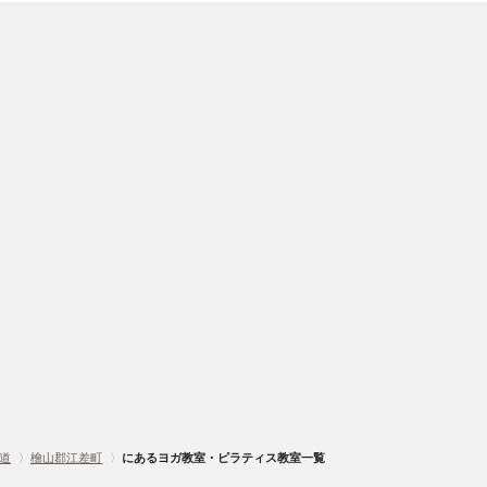
道
〉
檜山郡江差町
〉
にあるヨガ教室・ピラティス教室一覧