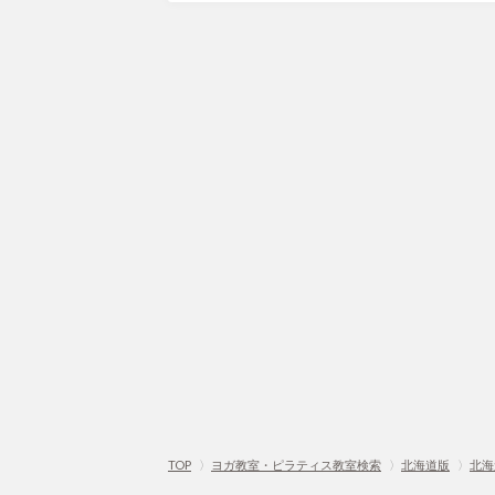
TOP
〉
ヨガ教室・ピラティス教室検索
〉
北海道版
〉
北海