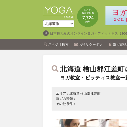
現在の
教室登録数
7,724
教室
日本最大級のオンラインヨガ・フィットネス【SOEL
スタジオ検索
お得なクーポン
ヨガ資格
北海道 檜山郡江差町
ヨガ教室・ピラティス教室一
エリア：北海道 檜山郡江差町
ヨガの種類：
その他条件：