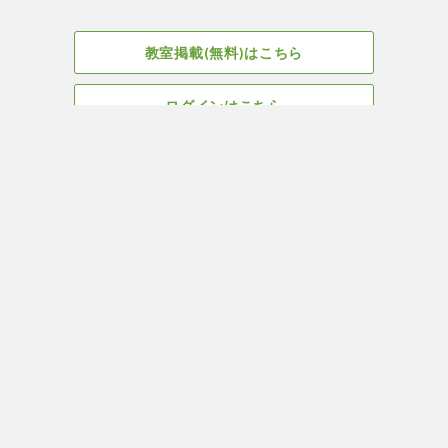
教室掲載(無料)はこちら
ログインはこちら
広告掲載についてはこちら
Facebook
会社概要
サイト、教室掲載についてのお問い合わせはこちら
プライバ
ヨガ＆ピラティス教室・スタジオ検索はYOGA ROOM(ヨガルーム)