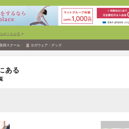
U(ソエル)】
取得スクール
ヨガウェア・グッズ
にある
覧