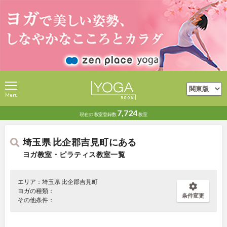
Menu
7,724
現在の
教室登録数
教室
埼玉県 比企郡吉見町にある
ヨガ教室・ピラティス教室一覧
エリア：埼玉県 比企郡吉見町
ヨガの種類：
条件変更
その他条件：