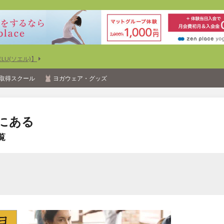
U(ソエル)】
取得スクール
ヨガウェア・グッズ
にある
覧