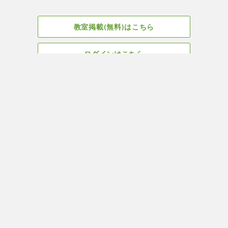
教室掲載(無料)はこちら
ログインはこちら
広告掲載についてはこちら
Facebook
会社概要
サイト、教室掲載についてのお問い合わせはこちら
プライバ
ヨガ＆ピラティス教室・スタジオ検索はYOGA ROOM(ヨガルーム)