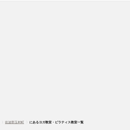
〉
佐波郡玉村町
〉
にあるヨガ教室・ピラティス教室一覧