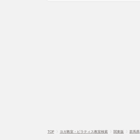
TOP
〉
ヨガ教室・ピラティス教室検索
〉
関東版
〉
群馬県