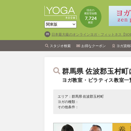
現在の
教室登録数
7,724
教室
日本最大級のオンラインヨガ・フィットネス【SOEL
スタジオ検索
お得なクーポン
ヨガ資格
群馬県 佐波郡玉村町
ヨガ教室・ピラティス教室一
エリア：群馬県 佐波郡玉村町
ヨガの種類：
その他条件：