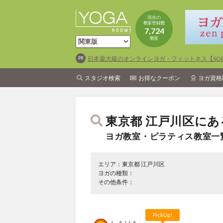
現在の
教室登録数
7,724
教室
日本最大級のオンラインヨガ・フィットネス【SOEL
スタジオ検索
お得なクーポン
ヨガ資格
東京都 江戸川区にあ
ヨガ教室・ピラティス教室一
エリア：東京都 江戸川区
ヨガの種類：
その他条件：
PickUp!