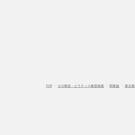
TOP
〉
ヨガ教室・ピラティス教室検索
〉
関東版
〉
東京都