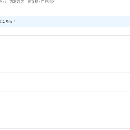
ラバ）西葛西店 東京都 / 江戸川区
はこちら！