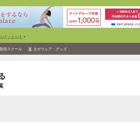
U(ソエル)】
取得スクール
ヨガウェア・グッズ
る
覧