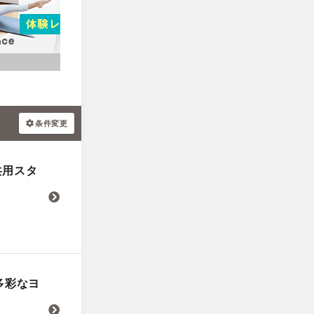
条件変更
共用スタ
多彩なヨ