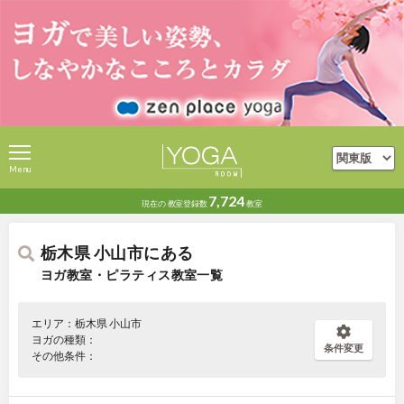
Menu
7,724
現在の
教室登録数
教室
栃木県 小山市にある
ヨガ教室・ピラティス教室一覧
エリア：栃木県 小山市
ヨガの種類：
条件変更
その他条件：