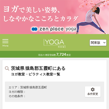
Menu
7,724
現在の
教室登録数
教室
茨城県 猿島郡五霞町にある
ヨガ教室・ピラティス教室一覧
エリア：茨城県 猿島郡五霞町
ヨガの種類：
条件変更
その他条件：