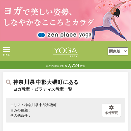
Menu
7,724
現在の
教室登録数
教室
神奈川県 中郡大磯町にある
ヨガ教室・ピラティス教室一覧
エリア：神奈川県 中郡大磯町
ヨガの種類：
条件変更
その他条件：