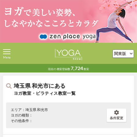
Menu
7,724
現在の
教室登録数
教室
埼玉県 和光市にある
ヨガ教室・ピラティス教室一覧
エリア：埼玉県 和光市
ヨガの種類：
条件変更
その他条件：