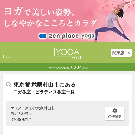
Menu
7,724
現在の
教室登録数
教室
東京都 武蔵村山市にある
ヨガ教室・ピラティス教室一覧
エリア：東京都 武蔵村山市
ヨガの種類：
条件変更
その他条件：