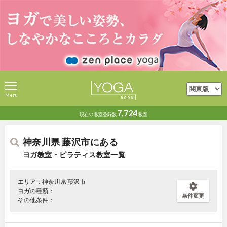
Menu
7,724
現在の
教室登録数
教室
神奈川県 藤沢市にある
ヨガ教室・ピラティス教室一覧
エリア：神奈川県 藤沢市
ヨガの種類：
条件変更
その他条件：