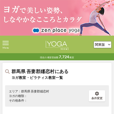
Menu
7,724
現在の
教室登録数
教室
群馬県 吾妻郡嬬恋村にある
ヨガ教室・ピラティス教室一覧
エリア：群馬県 吾妻郡嬬恋村
ヨガの種類：
条件変更
その他条件：