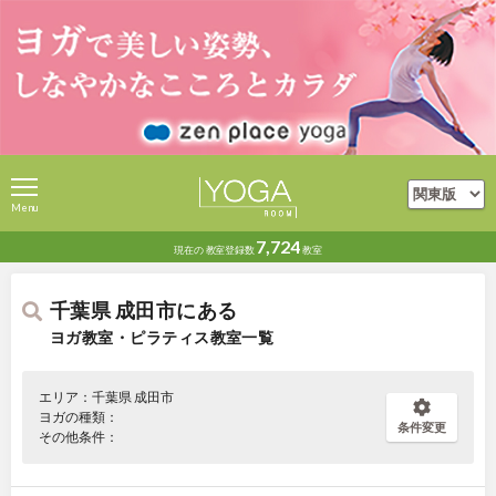
Menu
7,724
現在の
教室登録数
教室
千葉県 成田市にある
ヨガ教室・ピラティス教室一覧
エリア：千葉県 成田市
ヨガの種類：
条件変更
その他条件：