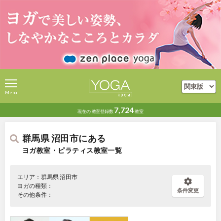
Menu
7,724
現在の
教室登録数
教室
群馬県 沼田市にある
ヨガ教室・ピラティス教室一覧
エリア：群馬県 沼田市
ヨガの種類：
条件変更
その他条件：