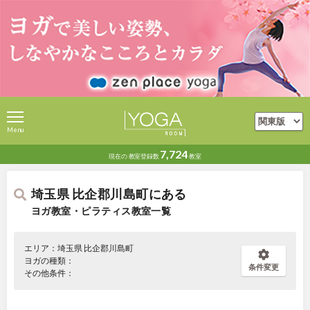
Menu
7,724
現在の
教室登録数
教室
埼玉県 比企郡川島町にある
ヨガ教室・ピラティス教室一覧
エリア：埼玉県 比企郡川島町
ヨガの種類：
条件変更
その他条件：