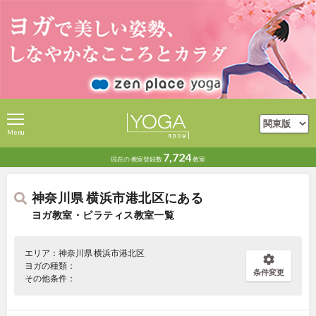
Menu
7,724
現在の
教室登録数
教室
神奈川県 横浜市港北区にある
ヨガ教室・ピラティス教室一覧
エリア：神奈川県 横浜市港北区
ヨガの種類：
条件変更
その他条件：