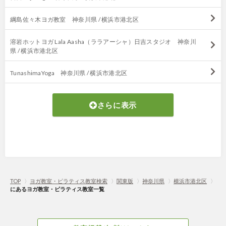
綱島佐々木ヨガ教室 神奈川県 / 横浜市港北区
溶岩ホットヨガ Lala Aasha（ララアーシャ）日吉スタジオ 神奈川
県 / 横浜市港北区
TunashimaYoga 神奈川県 / 横浜市港北区
さらに表示
TOP
〉
ヨガ教室・ピラティス教室検索
〉
関東版
〉
神奈川県
〉
横浜市港北区
〉
にあるヨガ教室・ピラティス教室一覧