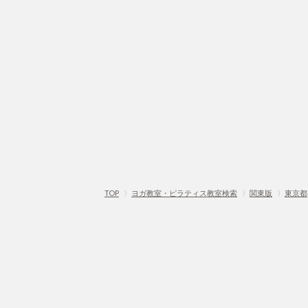
TOP
〉
ヨガ教室・ピラティス教室検索
〉
関東版
〉
東京都