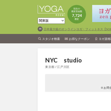
現在の
教室登録数
7,724
教室
日本最大級のオンラインヨガ・フィットネス【SOEL
スタジオ検索
お得なクーポン
ヨガ資格
NYC studio
東京都 / 江戸川区
※お問