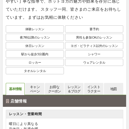
やすい丁寧な指導で、ホットヨガの魅力や効果を存分に感じ
ていただけます。 スタッフ一同、皆さまのご来店をお待ちし
ています。 まずはお気軽に体験ください
体験レッスン
要予約
夜7時以降のレッスン
男性も参加OKのレッスン
休日レッスン
ヨガ・ピラティス以外のレッスン
駅から徒歩5分圏内
シャワー
ロッカー
ウェアレンタル
タオルレンタル
キャン
お得な
レッスン
インスト
基本情報
地図
ペーン
クーポン
＆ブログ
ラクター
店舗情報
レッスン・営業時間
曜日により異なる
定休日：毎週金曜