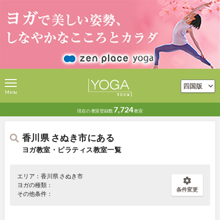
Menu
7,724
現在の
教室登録数
教室
香川県 さぬき市にある
ヨガ教室・ピラティス教室一覧
エリア：香川県 さぬき市
ヨガの種類：
条件変更
その他条件：