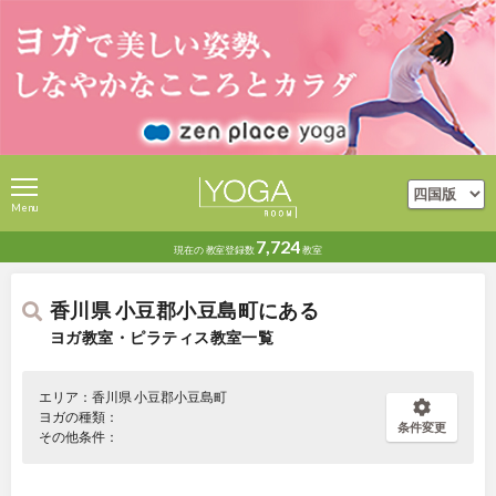
Menu
7,724
現在の
教室登録数
教室
香川県 小豆郡小豆島町にある
ヨガ教室・ピラティス教室一覧
エリア：香川県 小豆郡小豆島町
ヨガの種類：
条件変更
その他条件：